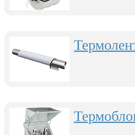
Термолен
Термобл