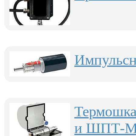
Импульсн
Термошк
и ШПТ-