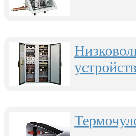
Низковол
устройст
Термочул